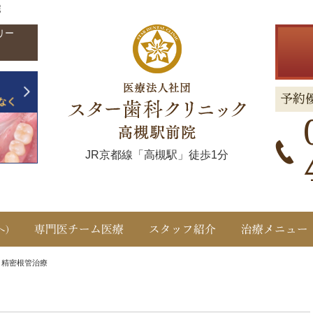
院
リー
予約
JR京都線「高槻駅」徒歩1分
クリニック概要(初めての方へ)
専門医チーム医療
スタッフ紹介
>
精密根管治療