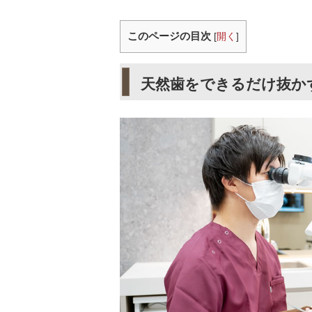
このページの目次
[
開く
]
天然歯をできるだけ抜か