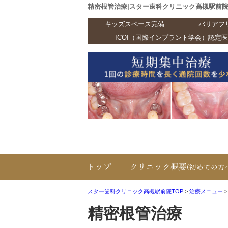
精密根管治療|スター歯科クリニック高槻駅前
キッズスペース完備
バリアフ
ICOI（国際インプラント学会）認定医
TOP
スター歯科クリニック高槻駅前院TOP
>
治療メニュー
精密根管治療