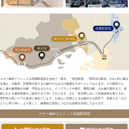
スター歯科クリニックは高槻駅前院を含めて「垂水」「明石駅前」「西宮北口駅前」の4ヵ所に拠点
を構え、大阪府、兵庫県の皆さまの健やかなお口の健康をサポートしております。どの医院でも、
むし歯や歯周病の治療・予防はもちろん、インプラントや矯正、審美治療、入れ歯の製作まで、多
岐にわたる歯科医療をご提供させて頂いております。また、各分野において先進技術を取り入れ、
専門性の高いケアの追求に努めています。心地よい空間とときめ細やかな対応で、患者さま一人ひ
とりに寄り添い、より美しく、健康的な笑顔につながる診療を目指しております。
スター歯科クリニック高槻駅前院